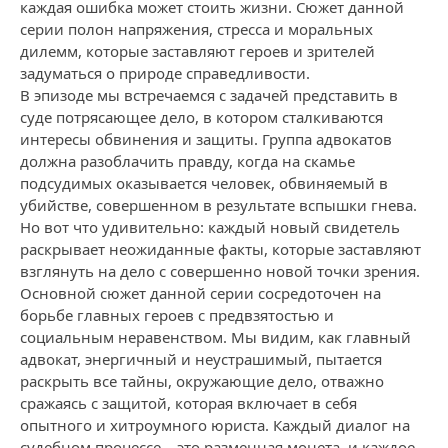
каждая ошибка может стоить жизни. Сюжет данной
серии полон напряжения, стресса и моральных
дилемм, которые заставляют героев и зрителей
задуматься о природе справедливости.
В эпизоде мы встречаемся с задачей представить в
суде потрясающее дело, в котором сталкиваются
интересы обвинения и защиты. Группа адвокатов
должна разоблачить правду, когда на скамье
подсудимых оказывается человек, обвиняемый в
убийстве, совершенном в результате вспышки гнева.
Но вот что удивительно: каждый новый свидетель
раскрывает неожиданные факты, которые заставляют
взглянуть на дело с совершенно новой точки зрения.
Основной сюжет данной серии сосредоточен на
борьбе главных героев с предвзятостью и
социальным неравенством. Мы видим, как главный
адвокат, энергичный и неустрашимый, пытается
раскрыть все тайны, окружающие дело, отважно
сражаясь с защитой, которая включает в себя
опытного и хитроумного юриста. Каждый диалог на
судебном процессе – это разменная монета, и каждое