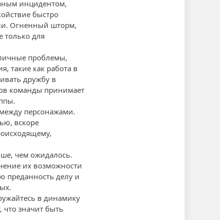
езным инцидентом,
койствие быстро
ии. Огненный шторм,
е только для
 личные проблемы,
, такие как работа в
живать дружбу в
нов команды принимает
ппы.
 между персонажами.
ью, вскоре
роисходящему,
ьше, чем ожидалось.
мнение их возможности
ю преданность делу и
ых.
гружайтесь в динамику
, что значит быть