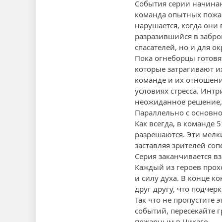
События серии начинаю
команда опытных пожар
нарушается, когда они
разразившийся в забро
спасателей, но и для 
Пока огнеборцы готовя
которые затрагивают и
команде и их отношени
условиях стресса. Инт
неожиданное решение, 
Параллельно с основн
Как всегда, в команде 
разрешаются. Эти мелк
заставляя зрителей соп
Серия заканчивается в
Каждый из героев прох
и силу духа. В конце 
друг другу, что подчер
Так что не пропустите
событий, пересекайте г
пожарным в Чикаго.