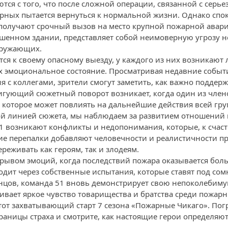
тся с того, что после сложной операции, связанной с серь
ных пытается вернуться к нормальной жизни. Однако спо
 получают срочный вызов на место крупной пожарной авар
шенном здании, представляет собой неимоверную угрозу н
окружающих.
тся к своему опасному выезду, у каждого из них возникают
х эмоциональное состояние. Просматривая недавние события
я с коллегами, зрители смогут заметить, как важно поддер
ригующий сюжетный поворот возникает, когда один из чле
которое может повлиять на дальнейшие действия всей гру
ой линией сюжета, мы наблюдаем за развитием отношений
51 возникают конфликты и недопонимания, которые, к счаст
ие перепалки добавляют человечности и реалистичности п
ереживать как героям, так и злодеям.
зрывом эмоций, когда последствий пожара оказывается бол
одит через собственные испытания, которые ставят под со
концов, команда 51 вновь демонстрирует свою непоколебиму
кивает яркое чувство товарищества и братства среди пожарн
 этот захватывающий старт 7 сезона «Пожарные Чикаго». По
раницы страха и смотрите, как настоящие герои определяют