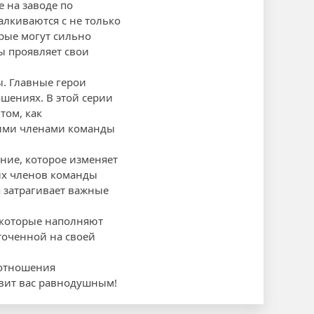
 на заводе по
алкиваются с не только
орые могут сильно
ы проявляет свои
. Главные герои
шениях. В этой серии
том, как
гими членами команды
ние, которое изменяет
ных членов команды
я затрагивает важные
 которые наполняют
точенной на своей
 отношения
авит вас равнодушным!