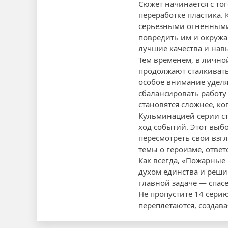
Сюжет начинается с тог
переработке пластика.
серьезными огненными 
повредить им и окружа
лучшие качества и навы
Тем временем, в лично
продолжают сталкивать
особое внимание уделяе
сбалансировать работу
становятся сложнее, ко
Кульминацией серии ст
ход событий. Этот выб
пересмотреть свои взг
темы о героизме, отве
Как всегда, «Пожарные
духом единства и решим
главной задаче — спас
Не пропустите 14 серию
переплетаются, создав