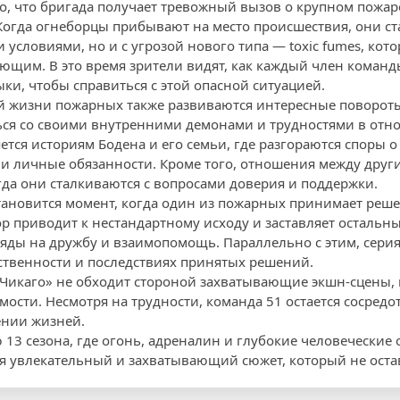
о, что бригада получает тревожный вызов о крупном пожаре
 Когда огнеборцы прибывают на место происшествия, они ст
условиями, но и с угрозой нового типа — toxic fumes, кот
ющим. В это время зрители видят, как каждый член команд
ки, чтобы справиться с этой опасной ситуацией.
й жизни пожарных также развиваются интересные повороты
ся со своими внутренними демонами и трудностями в отно
тся историям Бодена и его семьи, где разгораются споры о 
 и личные обязанности. Кроме того, отношения между дру
гда они сталкиваются с вопросами доверия и поддержки.
ановится момент, когда один из пожарных принимает реше
ор приводит к нестандартному исходу и заставляет осталь
ляды на дружбу и взаимопомощь. Параллельно с этим, сери
тственности и последствиях принятых решений.
 Чикаго» не обходит стороной захватывающие экшн-сцены,
ости. Несмотря на трудности, команда 51 остается сосредо
ении жизней.
 13 сезона, где огонь, адреналин и глубокие человеческие
ая увлекательный и захватывающий сюжет, который не ост