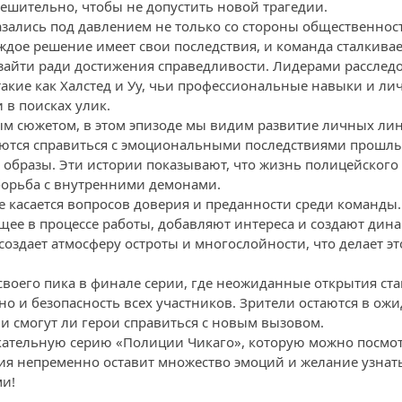
решительно, чтобы не допустить новой трагедии.
казались под давлением не только со стороны общественнос
дое решение имеет свои последствия, и команда сталкивает
 зайти ради достижения справедливости. Лидерами расслед
акие как Халстед и Уу, чьи профессиональные навыки и ли
в поисках улик.
м сюжетом, в этом эпизоде мы видим развитие личных ли
ются справиться с эмоциональными последствиями прошлы
 образы. Эти истории показывают, что жизнь полицейского 
 борьба с внутренними демонами.
же касается вопросов доверия и преданности среди команд
ее в процессе работы, добавляют интереса и создают дина
оздает атмосферу остроты и многослойности, что делает эт
воего пика в финале серии, где неожиданные открытия став
но и безопасность всех участников. Зрители остаются в ожи
 и смогут ли герои справиться с новым вызовом.
екательную серию «Полиции Чикаго», которую можно посмот
ия непременно оставит множество эмоций и желание узнать,
и!