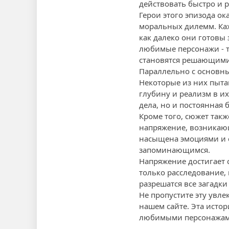
действовать быстро и 
Герои этого эпизода о
моральных дилемм. Каж
как далеко они готовы
любимые персонажи - т
становятся решающими 
Параллельно с основны
Некоторые из них пыта
глубину и реализм в их
дела, но и постоянная
Кроме того, сюжет так
напряжение, возникающ
насыщена эмоциями и с
запоминающимся.
Напряжение достигает с
только расследование, 
разрешатся все загадки
Не пропустите эту увл
нашем сайте. Эта истор
любимыми персонажам