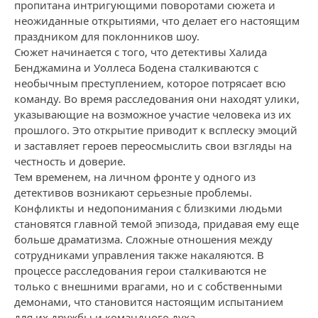
пропитана интригующими поворотами сюжета и
неожиданные открытиями, что делает его настоящим
праздником для поклонников шоу.
Сюжет начинается с того, что детективы Халида
Бенджамина и Уоллеса Бодена сталкиваются с
необычным преступлением, которое потрясает всю
команду. Во время расследования они находят улики,
указывающие на возможное участие человека из их
прошлого. Это открытие приводит к всплеску эмоций
и заставляет героев переосмыслить свои взгляды на
честность и доверие.
Тем временем, на личном фронте у одного из
детективов возникают серьезные проблемы.
Конфликты и недопонимания с близкими людьми
становятся главной темой эпизода, придавая ему еще
больше драматизма. Сложные отношения между
сотрудниками управления также накаляются. В
процессе расследования герои сталкиваются не
только с внешними врагами, но и с собственными
демонами, что становится настоящим испытанием
для их дружбы и командного духа.