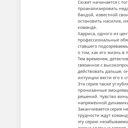
Сюжет начинается с тог
проанализировать недав
бандой, известной сво
остановить насилие, и
команде.
Харриса, одного из цен
профессиональные обяз
ставшего подозреваемы
о том, как его жизнь в 
Тем временем, детектив
связанное с высокопро
действовать дальше, о
интуиции вести его к с
Эта серия также углуб
пронизанные эмоциями,
решений. Чувство вины
напряжённой динамики,
Заканчивается серия н
трудности ждут команд
эту серию незабываемо
жизни главных героев.