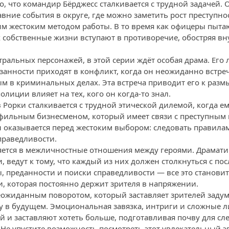
о, что командир Бёрджесс сталкивается с трудной задачей.
ние события в округе, где можно заметить рост преступнос
им жестоким методом работы. В то время как офицеры пытаю
х собственные жизни вступают в противоречие, обостряя в
тральных персонажей, в этой серии ждёт особая драма. Его
анности приходят в конфликт, когда он неожиданно встреча
м в криминальных делах. Эта встреча приводит его к раз
полиции влияет на тех, кого он когда-то знал.
 Рорки сталкивается с трудной этической дилемой, когда е
фильным бизнесменом, который имеет связи с преступным 
н оказывается перед жестоким выбором: следовать правила
праведливости.
ляется в межличностные отношения между героями. Драмат
 ведут к тому, что каждый из них должен столкнуться с по
, преданности и поиски справедливости — все это становит
 которая постоянно держит зрителя в напряжении.
еожиданным поворотом, который заставляет зрителей задума
у в будущем. Эмоциональная завязка, интриги и сложные 
й и заставляют хотеть больше, подготавливая почву для с
 Не упустите возможность посмотреть этот увлекательный э