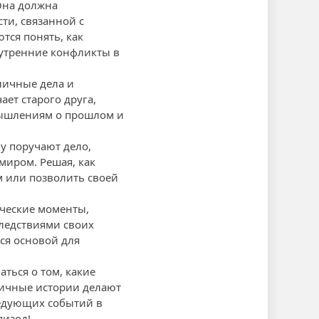
 Она должна
ти, связанной с
тся понять, как
нутренние конфликты в
 личные дела и
ет старого друга,
мышлениям о прошлом и
му поручают дело,
миром. Решая, как
м или позволить своей
ические моменты,
следствиями своих
ся основой для
ться о том, какие
личные истории делают
ледующих событий в
пизод!