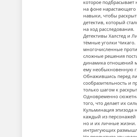
которое подбрасывает 
на фоне нарастающего н
навыки, чтобы раскрыт
детектив, который ста
на ход расследования.
Детективы Халстед и Л
тёмные уголки Чикаго. 
многочисленные проти
сложные решения поста
динамика отношений м
ему необыкновенную г
Обнажившись перед ли
сообразительность и пр
только шагом к раскры
Одновременно сюжетна
того, что делает их сил
Кульминация эпизода н
каждый из персонажей 
но и их личные жизни.
интригующих размышл
Не пропустите эту увл