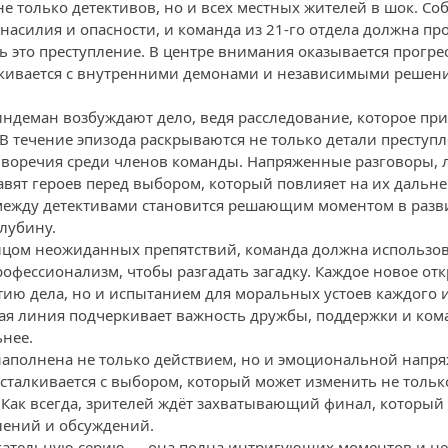
не только детективов, но и всех местных жителей в шок. С
асилия и опасности, и команда из 21-го отдела должна про
ь это преступление. В центре внимания оказывается прогр
лкивается с внутренними демонами и независимыми решен
индеман возбуждают дело, ведя расследование, которое при
В течение эпизода раскрываются не только детали преступл
воречия среди членов команды. Напряженные разговоры,
вят героев перед выбором, который повлияет на их дальн
ежду детективами становится решающим моментом в разви
лубину.
цом неожиданных препятствий, команда должна использов
офессионализм, чтобы разгадать загадку. Каждое новое отк
тию дела, но и испытанием для моральных устоев каждого 
я линия подчеркивает важность дружбы, поддержки и ком
ьнее.
аполнена не только действием, но и эмоциональной напря
сталкивается с выбором, который может изменить не тольк
 Как всегда, зрителей ждёт захватывающий финал, который 
ений и обсуждений.
екательную серию — она полна интригующих моментов и н