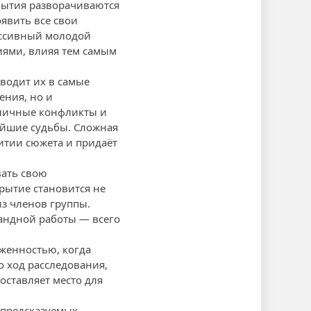
обытия разворачиваются
явить все свои
ессивный молодой
иями, влияя тем самым
водит их в самые
ения, но и
 личные конфликты и
ейшие судьбы. Сложная
тии сюжета и придаёт
ать свою
рытие становится не
из членов группы.
андной работы — всего
женностью, когда
о ход расследования,
оставляет место для
епредсказуемых