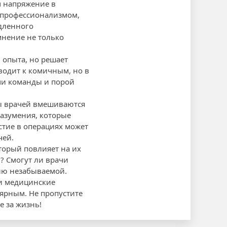
м напряжение в
 профессионализмом,
едленного
мнение не только
 опыта, но решает
иводит к комичным, но в
ми команды и порой
мы врачей вмешиваются
азумения, которые
стие в операциях может
чей.
торый повлияет на их
? Смогут ли врачи
рию незабываемой.
 и медицинские
лярным. Не пропустите
е за жизнь!