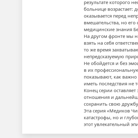
результате которого н
больнице возрастает: 
оказывается перед неп
вмешательства, но его 
медицинские знания Бе
На другом фронте мы н
взять на себя ответств
то же время захватыв
непредсказуемую прир
Не обойдется и без эм
в их профессиональную
показывают, как важно 
иметь последствия не т
Конец серии оставляет
отношения и дальнейши
сохранить свою дружбу
Эта серия «Медиков Чи
катастрофы, но и глуб
этот увлекательный эп