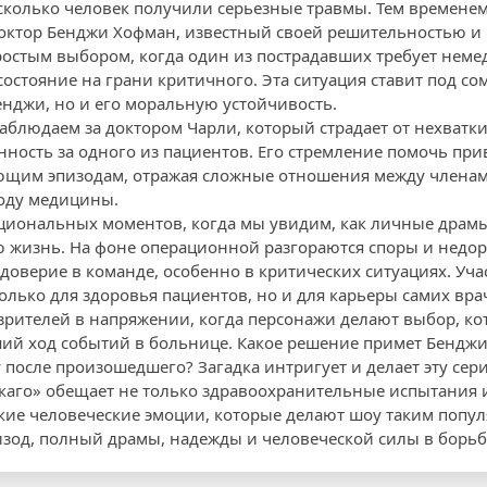
есколько человек получили серьезные травмы. Тем времене
доктор Бенджи Хофман, известный своей решительностью и
ростым выбором, когда один из пострадавших требует нем
состояние на грани критичного. Эта ситуация ставит под со
нджи, но и его моральную устойчивость.
аблюдаем за доктором Чарли, который страдает от нехватки
енность за одного из пациентов. Его стремление помочь пр
ающим эпизодам, отражая сложные отношения между члена
оду медицины.
оциональных моментов, когда мы увидим, как личные дра
 жизнь. На фоне операционной разгораются споры и недор
доверие в команде, особенно в критических ситуациях. Уча
олько для здоровья пациентов, но и для карьеры самих вра
 зрителей в напряжении, когда персонажи делают выбор, ко
й ход событий в больнице. Какое решение примет Бенджи
 после произошедшего? Загадка интригует и делает эту се
каго» обещает не только здравоохранительные испытания
окие человеческие эмоции, которые делают шоу таким попу
изод, полный драмы, надежды и человеческой силы в борьб