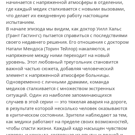
начинается с напряженной атмосферы в отделении,
где каждый медик сталкивается с новыми вызовами,
что делает их ежедневную работу настоящим
испытанием.
В начале эпизода мы видим, как доктор Уилл Хальс
(Грант Гастингс) пытается справиться с последствиями
своего недавнего решения. Его отношения с доктором
Натали Мендоса (Торин Тейлор) накаляются, и
напряжение между ними переходит на новый
уровень. Этот любовный треугольник становится
важной частью сюжета, добавляя человеческий
элемент к напряженной атмосфере больницы.
Одновременно с личными драмами, команда
медиков сталкивается с множеством экстренных
ситуаций. Один из наиболее запоминающихся
случаев в этой серии — это тяжелая авария на дороге,
в результате которой несколько человек оказываются
в критическом состоянии. Зрители наблюдают за тем,
как медики работают на пределе своих возможностей,
чтобы спасти жизни. Каждый кадр насыщен чувством
urgency, и команда, состоящая из опытных врачей и