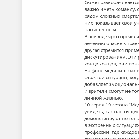
Сюжет разворачивается
важно иметь команду, с
рядом сложных смертел
них показывает свои ун
насыщенным.
В эпизоде ярко проявл
лечению опасных травм
другая стремится прим
дискутированиям. Эти 
конце концов, они пон
На фоне медицинских в
сложной ситуации, ког
добавляет эмоциональ
и зрители смогут не т
личной жизнью.
10 серия 10 сезона "Ме
увидеть, как настоящи
демонстрируют не толь
в экстренных ситуация
профессии, где каждое
драматизма и динамики,