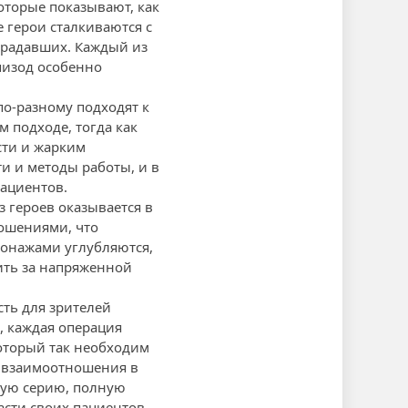
оторые показывают, как
 герои сталкиваются с
традавших. Каждый из
пизод особенно
о-разному подходят к
 подходе, тогда как
сти и жарким
и и методы работы, и в
пациентов.
 героев оказывается в
ошениями, что
онажами углубляются,
дить за напряженной
сть для зрителей
, каждая операция
оторый так необходим
е взаимоотношения в
щую серию, полную
асти своих пациентов.