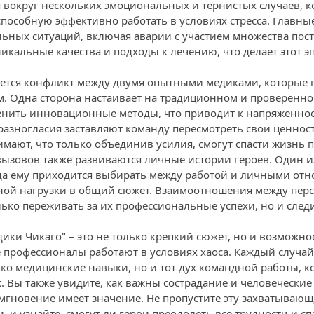
 вокруг нескольких эмоциональных и тернистых случаев, к
пособную эффективно работать в условиях стресса. Главные
ьных ситуаций, включая аварии с участием множества пос
икальные качества и подходы к лечению, что делает этот э
яется конфликт между двумя опытными медиками, которые п
. Одна сторона настаивает на традиционном и проверенном
енить инновационные методы, что приводит к напряженно
разногласия заставляют команду пересмотреть свои ценност
имают, что только объединив усилия, смогут спасти жизнь 
ызовов также развиваются личные истории героев. Один из
да ему приходится выбирать между работой и личными отн
ной нагрузки в общий сюжет. Взаимоотношения между перс
олько переживать за их профессиональные успехи, но и сле
дики Чикаго" – это не только крепкий сюжет, но и возможно
е профессионалы работают в условиях хаоса. Каждый случай
ко медицинские навыки, но и тот дух командной работы, к
х. Вы также увидите, как важны сострадание и человечески
 мгновение имеет значение. Не пропустите эту захватываю
 и узнайте, смогут ли герои преодолеть все трудности и сп