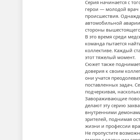
Серия начинается с то
герои — молодой врач 
происшествия. Однажды
автомобильной аварии.
стороны вышестоящего 
В это время среди медс
команда пытается найт
коллективе. Каждый ст
этот тяжелый момент.
Сюжет также поднимает
доверия к своим коллег
они учатся преодолева
поставленных задач. С
подчеркивая, насколько
Завораживающие повор
делают эту серию захв
внутренними демонами
зрителей, поднимая ос
жизни и профессии вра
Не пропустите возможн
вместе с главными гер