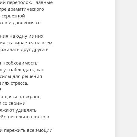
щий переполох. Главные
тре драматического
 серьезной
сов и давления со
ния на одну из них
ия сказывается на всем
рживать друг друга в
и необходимость
гут наблюдать, как
 силы для решения
иях стресса,
й.
ющаяся на экране,
я со своими
олжают удивлять
действительно важно в
и пережить все эмоции