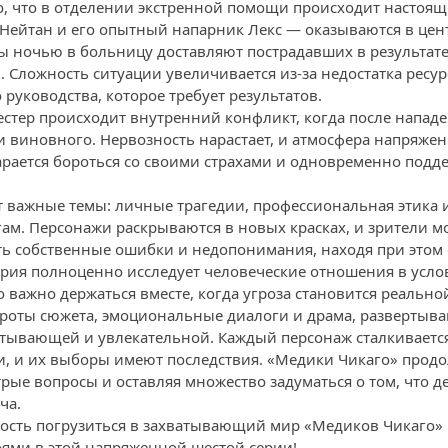
го, что в отделении экстренной помощи происходит настоя
Нейтан и его опытный напарник Лекс — оказываются в цен
 ночью в больницу доставляют пострадавших в результате
 Сложность ситуации увеличивается из-за недостатка ресур
руководства, которое требует результатов.
естер происходит внутренний конфликт, когда после нападе
и виновного. Нервозность нарастает, и атмосфера напряжен
арается бороться со своими страхами и одновременно подде
 важные темы: личные трагедии, профессиональная этика 
ам. Персонажи раскрываются в новых красках, и зрители мо
ть собственные ошибки и недопонимания, находя при этом
ерия полноценно исследует человеческие отношения в услов
 важно держаться вместе, когда угроза становится реально
оты сюжета, эмоциональные диалоги и драма, развертыва
атывающей и увлекательной. Каждый персонаж сталкиваетс
, и их выборы имеют последствия. «Медики Чикаго» прод
трые вопросы и оставляя множество задуматься о том, что 
ча.
ость погрузиться в захватывающий мир «Медиков Чикаго» 
оями в этой напряженной шестой серии!